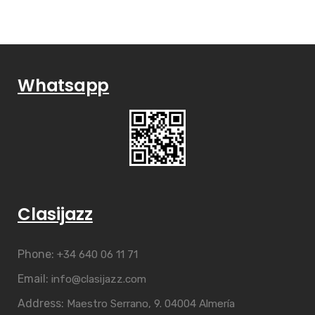
Whatsapp
Clasijazz
Phone:
+34 640 06 11 71
Email:
info@clasijazz.com
Address:
Maestro Serrano, 9. 04004 Almería