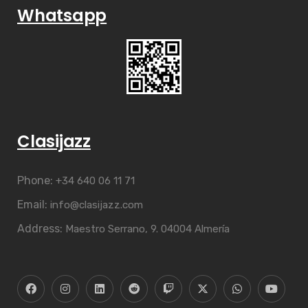
Whatsapp
Clasijazz
Phone:
+34 640 06 11 71
Email:
info@clasijazz.com
Address:
Maestro Serrano, 9. 04004 Almería