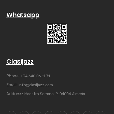
Whatsapp
Clasijazz
Phone:
+34 640 06 11 71
Email:
info@clasijazz.com
Address:
Maestro Serrano, 9. 04004 Almería