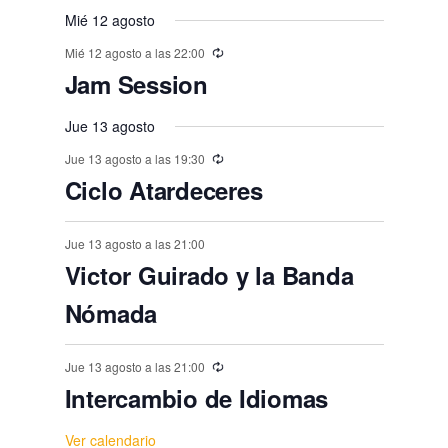
v
n
n
n
n
n
,
,
,
,
,
s
s
,
s
s
s
o
o
Mié 12 agosto
o
o
o
o
o
e
t
t
t
t
t
t
t
,
,
,
,
,
,
s
Mié 12 agosto a las 22:00
s
s
s
s
s
n
o
o
o
o
o
o
o
Jam Session
,
t
,
,
,
,
,
,
s
s
s
s
s
s
o
Jue 13 agosto
,
,
,
,
,
,
s
Jue 13 agosto a las 19:30
Ciclo Atardeceres
Jue 13 agosto a las 21:00
Victor Guirado y la Banda
Nómada
Jue 13 agosto a las 21:00
Intercambio de Idiomas
Ver calendario