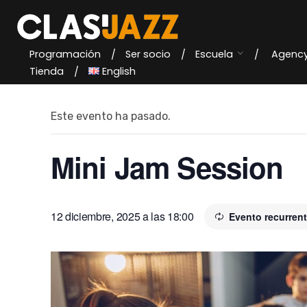
Skip
to
content
Programación
Ser socio
Escuela
Agenc
« Todos los Eventos
Tienda
English
Este evento ha pasado.
Mini Jam Session
12 diciembre, 2025 a las 18:00
Evento recurren