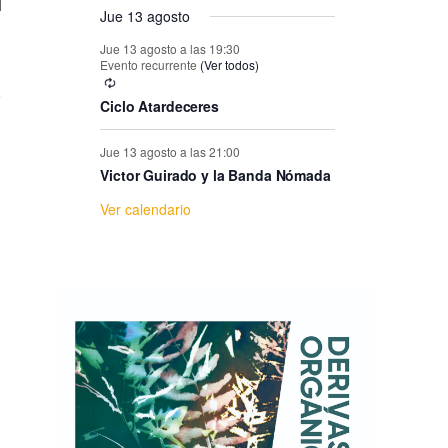
e
Jue 13 agosto
E
Jue 13 agosto a las 19:30
Evento recurrente
(Ver todos)
v
Ciclo Atardeceres
e
Jue 13 agosto a las 21:00
Victor Guirado y la Banda Nómada
n
Ver calendario
t
o
s