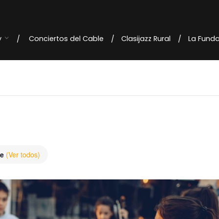
y
Conciertos del Cable
Clasijazz Rural
La Fund
te
(Ver todos)