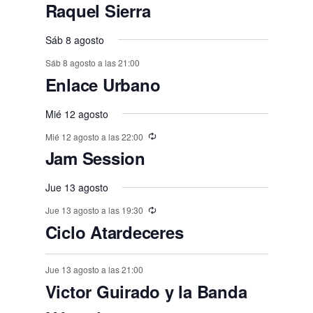
,
,
,
e
e
e
e
e
E
,
s
,
,
s
s
s
Raquel Sierra
o
o
o
o
o
o
o
t
t
t
t
t
t
t
n
n
v
n
n
n
n
n
,
,
,
,
,
s
s
,
s
s
s
o
o
Sáb 8 agosto
o
o
o
o
o
e
t
t
t
t
t
t
t
,
,
,
,
,
,
s
Sáb 8 agosto a las 21:00
s
s
s
s
s
n
o
o
o
o
o
o
o
Enlace Urbano
,
t
,
,
,
,
,
,
s
s
s
s
s
s
o
Mié 12 agosto
,
,
,
,
,
,
s
Mié 12 agosto a las 22:00
Jam Session
Jue 13 agosto
Jue 13 agosto a las 19:30
Ciclo Atardeceres
Jue 13 agosto a las 21:00
Victor Guirado y la Banda