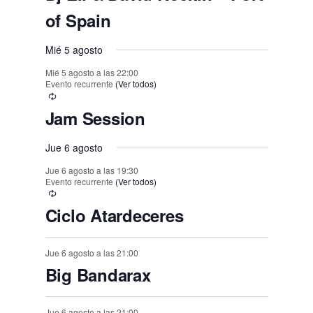
o
o
o
o
o
o
o
e
t
t
t
t
t
t
t
of Spain
,
,
,
,
,
,
,
s
s
s
s
s
s
n
o
o
o
o
o
o
o
,
t
Mié 5 agosto
,
,
,
,
,
,
s
s
s
s
s
s
o
Mié 5 agosto a las 22:00
,
,
,
,
,
,
Evento recurrente
(Ver todos)
s
Jam Session
Jue 6 agosto
Jue 6 agosto a las 19:30
Evento recurrente
(Ver todos)
Ciclo Atardeceres
Jue 6 agosto a las 21:00
Big Bandarax
Jue 6 agosto a las 21:00