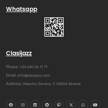
Whatsapp
Clasijazz
Phone:
+34 640 06 11 71
Email:
info@clasijazz.com
Address:
Maestro Serrano, 9. 04004 Almería