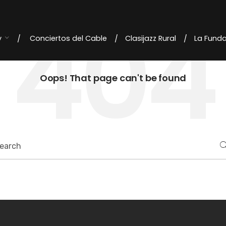
404
y
Conciertos del Cable
Clasijazz Rural
La Fund
Oops! That page can't be found