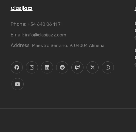
Clasijazz
Phone:
+34 640 06 11 71
Email:
info@clasijazz.com
Address:
Maestro Serrano, 9. 04004 Almería