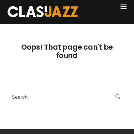
Skip
404
to
content
Oops! That page can't be
found