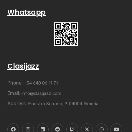
Whatsapp
Clasijazz
Phone:
+34 640 06 11 71
Email:
info@clasijazz.com
Address:
Maestro Serrano, 9. 04004 Almería