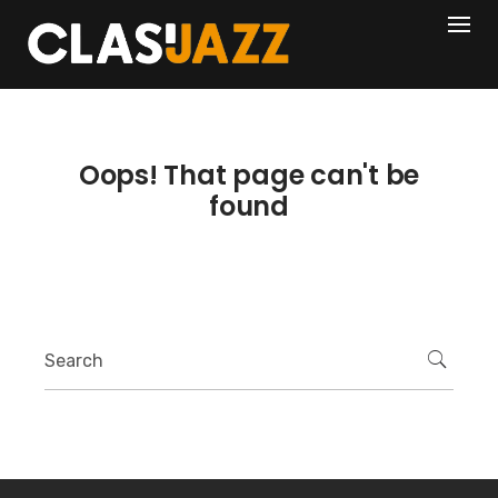
Skip
404
to
content
Oops! That page can't be
found