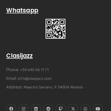
Whatsapp
Clasijazz
Phone:
+34 640 06 11 71
Email:
info@clasijazz.com
Address:
Maestro Serrano, 9. 04004 Almería