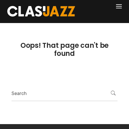
Skip
404
to
content
Oops! That page can't be
found