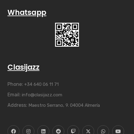
Whatsapp
Clasijazz
Phone:
+34 640 06 11 71
Email:
info@clasijazz.com
Address:
Maestro Serrano, 9. 04004 Almería