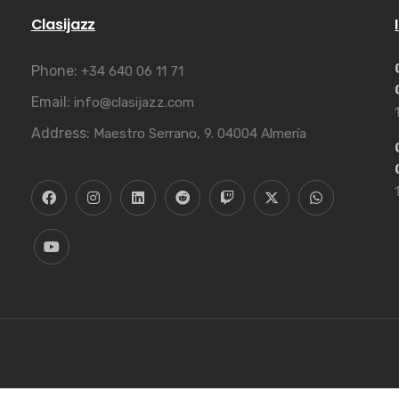
Clasijazz
Phone:
+34 640 06 11 71
Email:
info@clasijazz.com
Address:
Maestro Serrano, 9. 04004 Almería