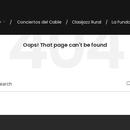
404
y
Conciertos del Cable
Clasijazz Rural
La Fund
Oops! That page can't be found