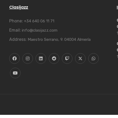
Clasijazz
Phone:
+34 640 06 11 71
Email:
info@clasijazz.com
Address:
Maestro Serrano, 9. 04004 Almería