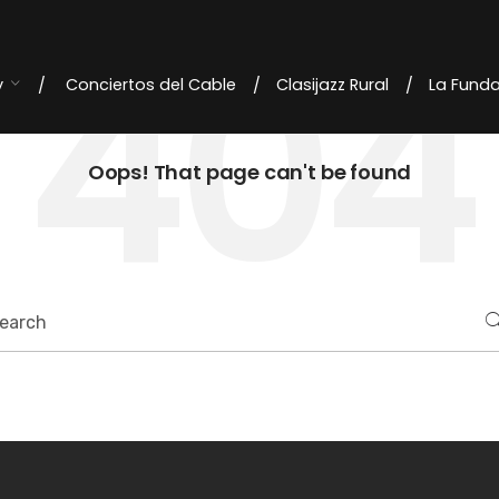
404
y
Conciertos del Cable
Clasijazz Rural
La Fund
Oops! That page can't be found