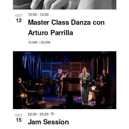
10:00
-
12:00
OCT
12
Master Class Danza con
Arturo Parrilla
10,00€ – 20,00€
22:00
-
23:30
OCT
15
Jam Session