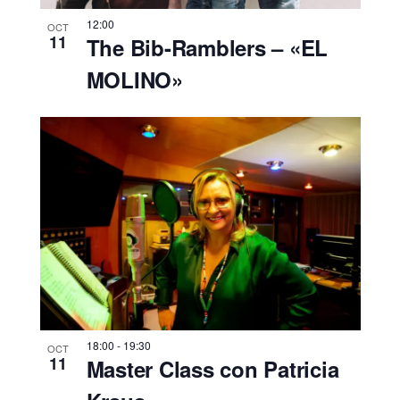
12:00
OCT
11
The Bib-Ramblers – «EL
MOLINO»
18:00
-
19:30
OCT
11
Master Class con Patricia