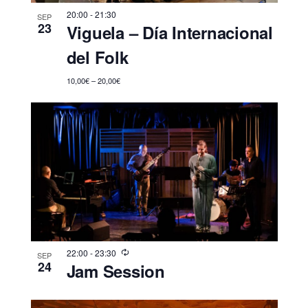
n
e
f
20:00
-
21:30
d
SEP
v
23
Viguela – Día Internacional
e
e
i
c
del Folk
s
b
h
t
10,00€ – 20,00€
a
ú
a
.
s
s
q
d
u
e
E
e
v
d
e
a
n
y
t
22:00
-
23:30
SEP
24
Jam Session
v
o
i