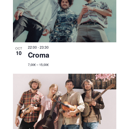
22:00
-
23:30
OCT
10
Croma
7,00€ – 15,00€