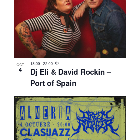
18:00
-
22:00
OCT
4
Dj Eli & David Rockin –
Port of Spain