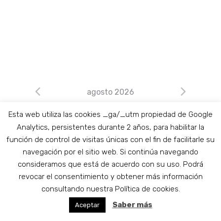
agosto 2026
C
L
M
X
J
V
S
D
Esta web utiliza las cookies _ga/_utm propiedad de Google
a
Analytics, persistentes durante 2 años, para habilitar la
1
2
2
29
30
31
0
0
0
0
27
28
1
2
función de control de visitas únicas con el fin de facilitarle su
l
navegación por el sitio web. Si continúa navegando
e
e
e
e
e
e
e
e
2
3
1
1
5
6
7
8
0
0
0
3
4
9
consideramos que está de acuerdo con su uso. Podrá
v
v
v
v
v
v
v
n
e
e
e
e
revocar el consentimiento y obtener más información
e
e
e
1
3
1
1
12
13
14
15
0
0
0
11
16
10
consultando nuestra Política de cookies.
e
e
e
d
e
e
e
e
v
v
v
v
v
v
v
e
e
e
e
e
e
e
1
2
3
1
2
19
20
21
22
23
Saber más
0
0
Aceptar
17
18
a
n
n
n
n
n
n
n
e
e
e
e
e
e
e
v
v
v
v