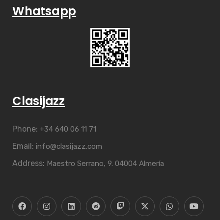
Whatsapp
Clasijazz
Phone:
+34 640 06 11 71
Email:
info@clasijazz.com
Address:
Maestro Serrano, 9. 04004 Almería