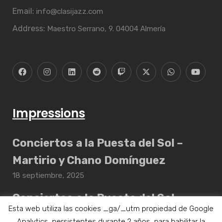
Email:
info@clasijazz.com
Address:
Maestro Serrano, 9. 04004 Almería
Impressions
Conciertos a la Puesta del Sol –
Martirio y Chano Domínguez
18 septiembre, 2025
Conciertos a la Puesta del Sol –
Esta web utiliza las cookies _ga/_utm propiedad de Google
Daahoud Salim Quintet
Analytics, persistentes durante 2 años, para habilitar la