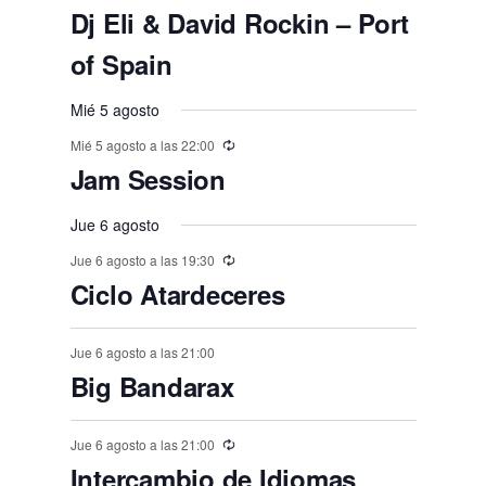
n
n
n
n
n
,
e
,
,
,
e
e
e
e
e
e
E
,
s
,
,
s
s
s
Dj Eli & David Rockin – Port
o
o
o
o
o
o
o
t
t
t
t
t
t
t
n
v
n
n
n
n
n
n
,
,
,
,
,
s
s
s
of Spain
s
s
s
o
o
o
o
o
o
o
e
t
t
t
t
t
t
t
,
,
,
,
,
,
,
s
s
s
s
s
s
Mié 5 agosto
n
o
o
o
o
o
o
o
,
t
Mié 5 agosto a las 22:00
,
,
,
,
,
,
s
s
s
s
s
s
Jam Session
o
,
,
,
,
,
,
s
Jue 6 agosto
Jue 6 agosto a las 19:30
Ciclo Atardeceres
Jue 6 agosto a las 21:00
Big Bandarax
Jue 6 agosto a las 21:00
Intercambio de Idiomas