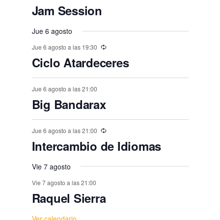
n
n
n
n
n
,
e
,
,
,
e
e
e
e
e
e
E
,
s
,
,
s
s
s
Jam Session
o
o
o
o
o
o
o
t
t
t
t
t
t
t
n
v
n
n
n
n
n
n
,
,
,
,
,
s
s
s
s
s
s
o
o
Jue 6 agosto
o
o
o
o
o
e
t
t
t
t
t
t
t
,
,
,
,
,
,
,
s
Jue 6 agosto a las 19:30
s
s
s
s
s
n
o
o
o
o
o
o
o
Ciclo Atardeceres
,
t
,
,
,
,
,
s
s
s
s
s
s
s
o
,
Jue 6 agosto a las 21:00
,
,
,
,
,
,
s
Big Bandarax
Jue 6 agosto a las 21:00
Intercambio de Idiomas
Vie 7 agosto
Vie 7 agosto a las 21:00
Raquel Sierra
Ver calendario