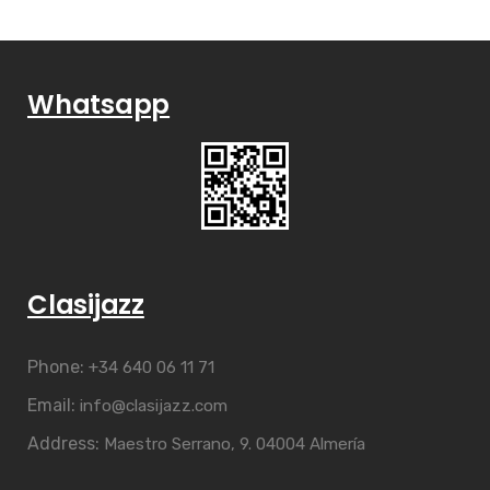
Whatsapp
Clasijazz
Phone:
+34 640 06 11 71
Email:
info@clasijazz.com
Address:
Maestro Serrano, 9. 04004 Almería