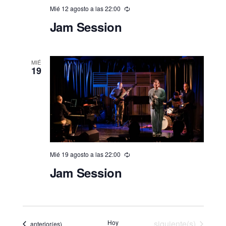
a
Mié 12 agosto a las 22:00
r
Jam Session
f
e
c
MIÉ
19
h
a
.
Mié 19 agosto a las 22:00
Jam Session
Eventos
Hoy
siguiente(s)
Eventos
anterior(es)