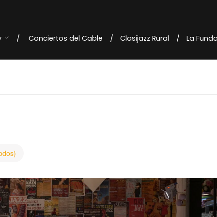
y
Conciertos del Cable
Clasijazz Rural
La Fund
todos)