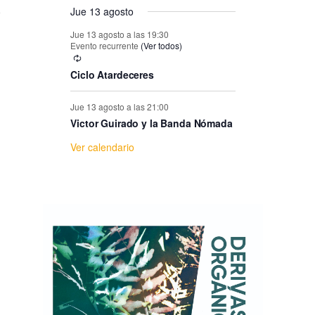
e
Jue 13 agosto
E
Jue 13 agosto a las 19:30
Evento recurrente
(Ver todos)
v
Ciclo Atardeceres
e
Jue 13 agosto a las 21:00
Victor Guirado y la Banda Nómada
n
Ver calendario
t
o
s