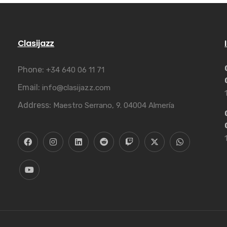
Clasijazz
Phone:
+34 640 06 11 71
Email:
info@clasijazz.com
Address:
Maestro Serrano, 9. 04004 Almería