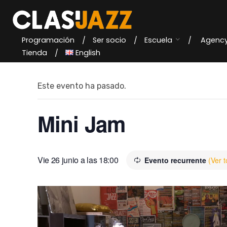
Skip
to
content
Programación
Ser socio
Escuela
Agenc
« Todos los Eventos
Tienda
English
Este evento ha pasado.
Mini Jam
Vie 26 junio a las 18:00
Evento recurrente
(Ver 