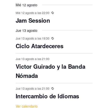
v
n
n
n
n
n
,
,
,
,
,
s
s
,
s
s
s
o
o
Mié 12 agosto
o
o
o
o
o
e
t
t
t
t
t
t
t
,
,
,
,
,
,
s
Mié 12 agosto a las 22:00
s
s
s
s
s
n
o
o
o
o
o
o
o
Jam Session
,
t
,
,
,
,
,
,
s
s
s
s
s
s
o
Jue 13 agosto
,
,
,
,
,
,
s
Jue 13 agosto a las 19:30
Ciclo Atardeceres
Jue 13 agosto a las 21:00
Victor Guirado y la Banda
Nómada
Jue 13 agosto a las 21:00
Intercambio de Idiomas
Ver calendario