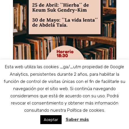
Esta web utiliza las cookies _ga/_utm propiedad de Google
Analytics, persistentes durante 2 años, para habilitar la
función de control de visitas únicas con el fin de facilitarle su
navegación por el sitio web. Si continúa navegando
18:30
-
20:00
consideramos que está de acuerdo con su uso. Podrá
FEB
22
Club de lecturas del
revocar el consentimiento y obtener más información
consultando nuestra Política de cookies.
mundo – Port of Spain
Saber más
Aceptar