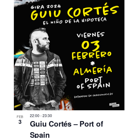
22:00
-
23:30
FEB
3
Guiu Cortés – Port of
Spain