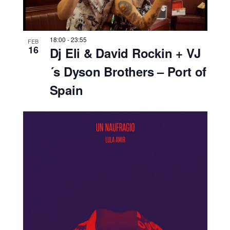
18:00
-
23:55
FEB
16
Dj Eli & David Rockin + VJ
´s Dyson Brothers – Port of
Spain