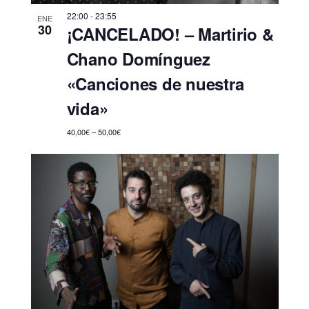
s
22:00
-
23:55
ENE
t
30
¡CANCELADO! – Martirio &
a
Chano Domínguez
s
«Canciones de nuestra
d
vida»
e
40,00€ – 50,00€
E
v
e
n
t
o
s