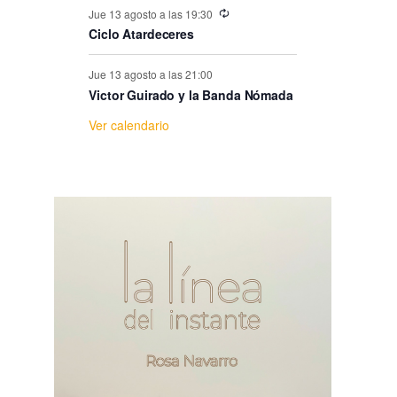
e
Jue 13 agosto a las 19:30
Ciclo Atardeceres
E
Jue 13 agosto a las 21:00
v
Victor Guirado y la Banda Nómada
Ver calendario
e
n
t
o
s