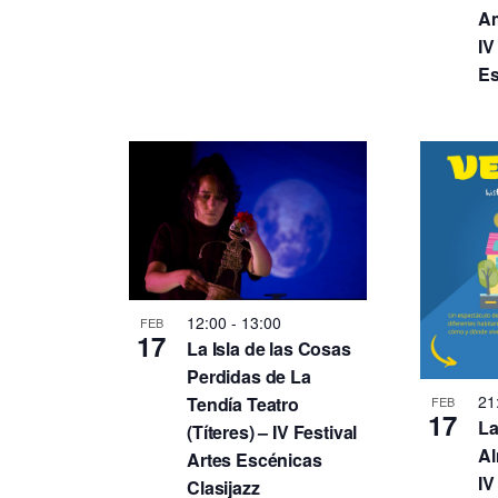
Am
IV
Es
12:00
-
13:00
FEB
17
La Isla de las Cosas
Perdidas de La
21
Tendía Teatro
FEB
17
La
(Títeres) – IV Festival
Al
Artes Escénicas
IV
Clasijazz