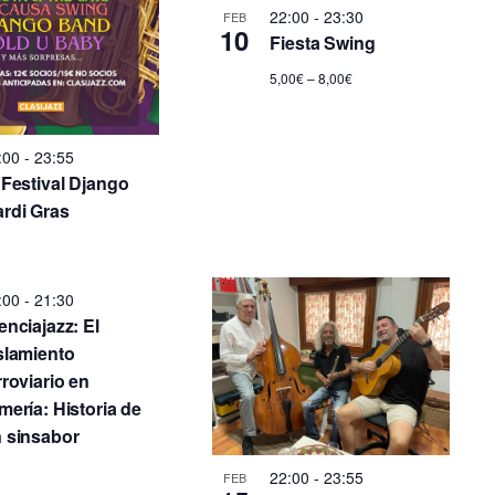
22:00
-
23:30
FEB
10
Fiesta Swing
5,00€ – 8,00€
:00
-
23:55
 Festival Django
rdi Gras
:00
-
21:30
enciajazz: El
slamiento
rroviario en
mería: Historia de
 sinsabor
22:00
-
23:55
FEB