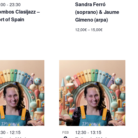
Sandra Ferró
:00
-
23:30
i
mbos Clasijazz –
(soprano) & Jaume
rt of Spain
Gimeno (arpa)
ó
12,00€ – 15,00€
n
d
e
v
i
s
t
a
:30
-
12:15
12:30
-
13:15
s
FEB