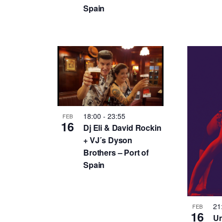
Spain
18:00
-
23:55
FEB
16
Dj Eli & David Rockin
+ VJ´s Dyson
Brothers – Port of
Spain
21
FEB
16
Un