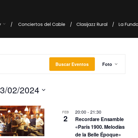
y
Conciertos del Cable
Clasijazz Rural
La Fund
N
Buscar Eventos
Foto
a
v
3/02/2024
e
g
20:00
-
21:30
FEB
2
Recordare Ensamble
a
«París 1900. Melodías
c
de la Belle Époque»