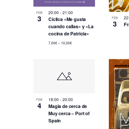
l
s
a
20:00
-
21:00
FEB
b
3
t
22
FEB
Cíclica «Me gusta
3
r
Fr
cuando callas» y «La
a
a
cocina de Patricia»
c
7,00€ – 10,00€
l
s
a
v
d
e
.
e
E
18:00
-
20:00
FEB
4
v
Magia de cerca de
Muy cerca – Port of
Spain
e