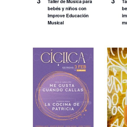
3
3
s
Taller de Música para
Ta
c
bebés y niños con
be
a
q
Improve Educación
im
E
Musical
mu
v
u
e
n
e
t
o
d
s
p
a
a
r
y
a
l
v
a
p
i
a