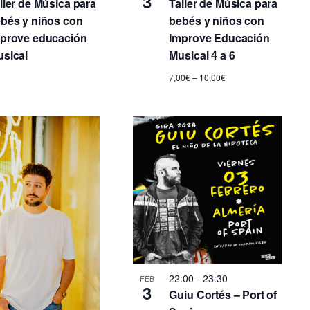
3
ller de Música para
Taller de Música para
d
bés y niños con
bebés y niños con
prove educación
Improve Educación
e
sical
Musical 4 a 6
E
7,00€ – 10,00€
v
e
n
t
o
22:00
-
23:30
FEB
3
Guiu Cortés – Port of