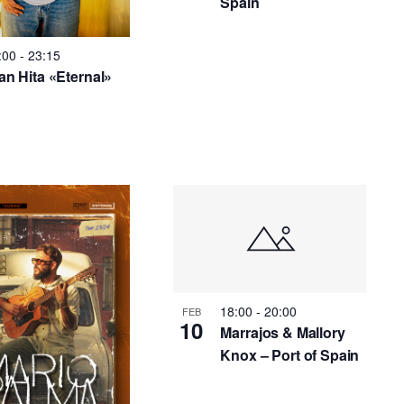
Spain
:00
-
23:15
an Hita «Eternal»
18:00
-
20:00
FEB
10
Marrajos & Mallory
Knox – Port of Spain