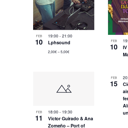
19:00
-
21:00
FEB
10
19
FEB
Lphsound
10
IV
2,00€ – 5,00€
Ma
20
FEB
15
Ci
ai
fe
Al
18:00
-
19:30
un
FEB
11
Victor Guirado & Ana
Zomeño – Port of