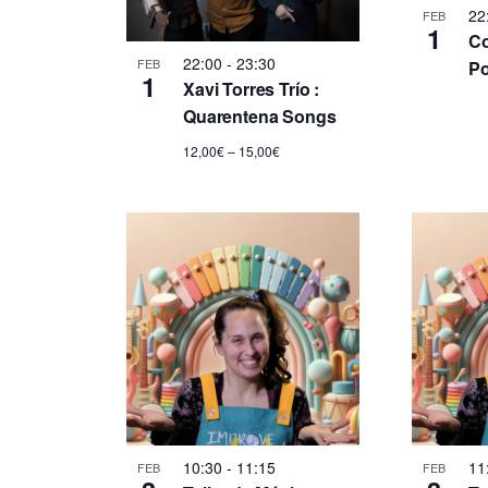
a
c
a
22
FEB
1
i
Co
c
p
o
22:00
-
23:30
FEB
Po
a
1
Xavi Torres Trío :
n
i
l
Quarentena Songs
a
a
r
12,00€ – 15,00€
ó
b
f
r
e
n
a
c
c
h
d
l
a
a
.
e
v
e
b
.
B
ú
u
s
10:30
-
11:15
11
FEB
FEB