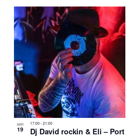
17:00
-
21:00
ABR
19
Dj David rockin & Eli – Port