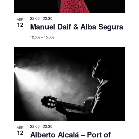
s
t
22:00
-
23:30
ABR
a
12
Manuel Daif & Alba Segura
s
12,00€ – 15,00€
d
e
E
v
e
n
t
o
s
22:00
-
23:30
ABR
12
Alberto Alcalá – Port of