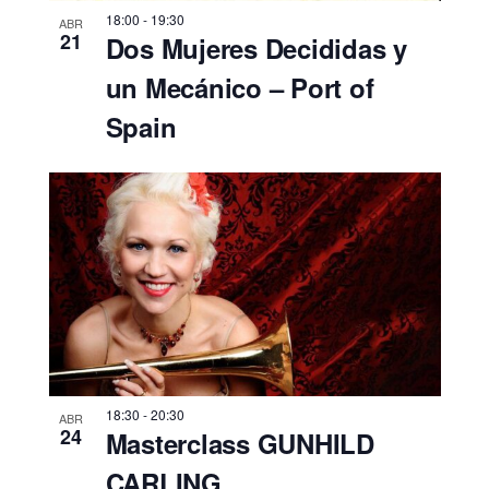
18:00
-
19:30
ABR
21
Dos Mujeres Decididas y
un Mecánico – Port of
Spain
18:30
-
20:30
ABR
24
Masterclass GUNHILD
CARLING