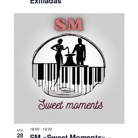
Exiliadas
18:00
-
19:30
ABR
28
SM «Sweet Moments» –