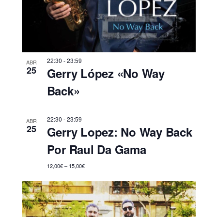
22:30
-
23:59
ABR
25
Gerry López «No Way
Back»
22:30
-
23:59
ABR
25
Gerry Lopez: No Way Back
Por Raul Da Gama
12,00€ – 15,00€