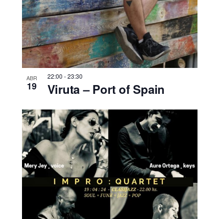
22:00
-
23:30
ABR
19
Viruta – Port of Spain