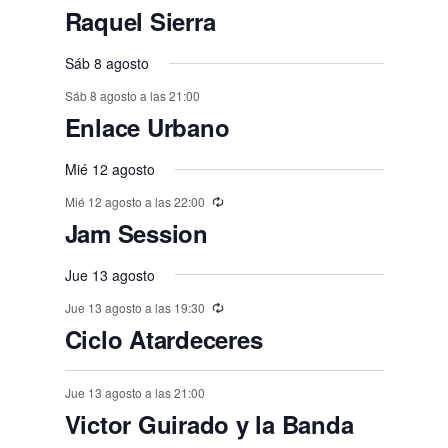
n
n
n
n
n
,
,
e
e
,
,
,
e
e
e
e
e
E
,
s
,
,
s
s
s
Raquel Sierra
o
o
o
o
o
o
o
t
t
t
t
t
t
t
n
n
v
n
n
n
n
n
,
,
,
,
,
s
s
,
s
s
s
o
o
Sáb 8 agosto
o
o
o
o
o
e
t
t
t
t
t
t
t
,
,
,
,
,
,
s
Sáb 8 agosto a las 21:00
s
s
s
s
s
n
o
o
o
o
o
o
o
Enlace Urbano
,
t
,
,
,
,
,
,
s
s
s
s
s
s
o
Mié 12 agosto
,
,
,
,
,
,
s
Mié 12 agosto a las 22:00
Jam Session
Jue 13 agosto
Jue 13 agosto a las 19:30
Ciclo Atardeceres
Jue 13 agosto a las 21:00
Victor Guirado y la Banda