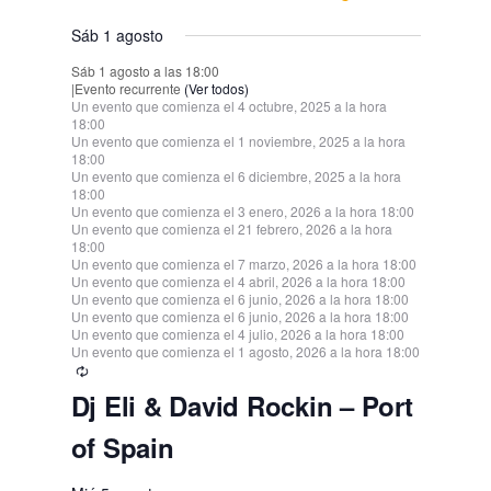
s
s
s
v
v
v
v
v
o
o
o
o
e
o
o
o
e
e
e
e
e
e
t
t
t
t
d
t
t
t
n
n
n
n
n
n
n
,
,
e
e
,
,
,
e
e
e
e
e
Sáb 1 agosto
,
s
,
,
v
s
s
s
v
v
v
v
v
v
o
o
o
o
e
o
o
o
t
t
t
t
t
t
t
n
n
Sáb 1 agosto a las 18:00
n
n
n
n
n
,
e
,
,
,
e
e
e
e
e
e
E
,
s
,
,
|
Evento recurrente
(Ver todos)
s
s
s
o
o
o
o
o
o
o
Un evento que comienza el 4 octubre, 2025 a la hora
t
t
t
t
t
t
t
n
v
n
n
n
n
n
n
18:00
,
,
,
,
,
s
s
s
Un evento que comienza el 1 noviembre, 2025 a la hora
s
s
s
o
o
o
o
o
o
o
e
t
18:00
t
t
t
t
t
t
Un evento que comienza el 6 diciembre, 2025 a la hora
,
,
,
,
,
,
,
s
s
s
s
s
s
n
18:00
o
o
o
o
o
o
o
Un evento que comienza el 3 enero, 2026 a la hora 18:00
,
t
Un evento que comienza el 21 febrero, 2026 a la hora
,
,
,
,
,
,
s
s
s
s
s
s
18:00
Un evento que comienza el 7 marzo, 2026 a la hora 18:00
o
,
,
,
,
,
,
Un evento que comienza el 4 abril, 2026 a la hora 18:00
Un evento que comienza el 6 junio, 2026 a la hora 18:00
s
Un evento que comienza el 6 junio, 2026 a la hora 18:00
Un evento que comienza el 4 julio, 2026 a la hora 18:00
Un evento que comienza el 1 agosto, 2026 a la hora 18:00
Dj Eli & David Rockin – Port
of Spain