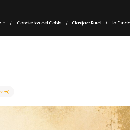
y
Conciertos del Cable
Clasijazz Rural
La Fund
todos)