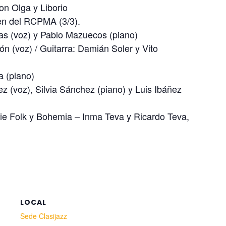
on Olga y Liborio
ven del RCPMA (3/3).
ejas (voz) y Pablo Mazuecos (piano)
n (voz) / Guitarra: Damián Soler y Vito
a (piano)
z (voz), Silvia Sánchez (piano) y Luis Ibáñez
ndie Folk y Bohemia – Inma Teva y Ricardo Teva,
LOCAL
Sede Clasijazz