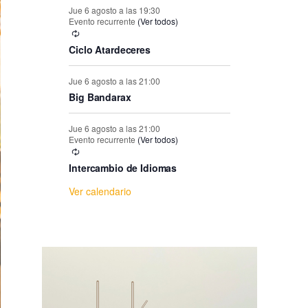
e
Jue 6 agosto a las 19:30
Evento recurrente
(Ver todos)
E
Ciclo Atardeceres
v
Jue 6 agosto a las 21:00
Big Bandarax
e
Jue 6 agosto a las 21:00
n
Evento recurrente
(Ver todos)
Intercambio de Idiomas
t
Ver calendario
o
s