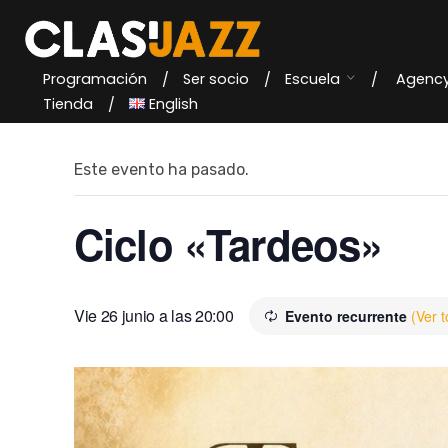
Skip
to
content
Programación
Ser socio
Escuela
Agenc
« Todos los Eventos
Tienda
English
Este evento ha pasado.
Ciclo «Tardeos»
Vie 26 junio a las 20:00
Evento recurrente
(Ver 