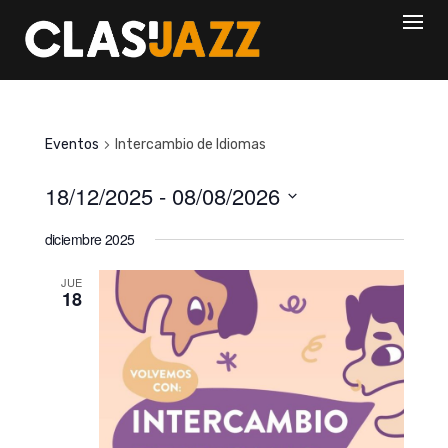
Skip
to
content
Eventos
Intercambio de Idiomas
18/12/2025
 - 
08/08/2026
S
diciembre 2025
e
l
JUE
18
e
c
c
i
o
n