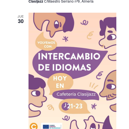
Clasijazz
C/Maestro Serrano nº9, Almería
JUE
30