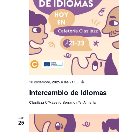
a
r
f
e
c
h
a
.
18 diciembre, 2025 a las 21:00
Intercambio de Idiomas
Clasijazz
C/Maestro Serrano nº9, Almería
JUE
25