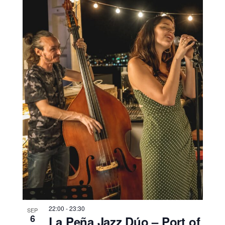
22:00
-
23:30
SEP
6
La Peña Jazz Dúo – Port of