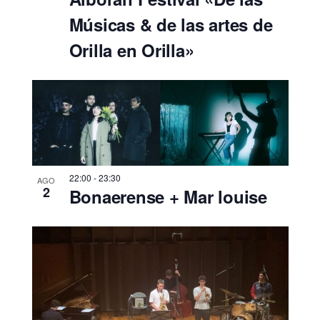
s
Músicas & de las artes de
t
Orilla en Orilla»
a
s
d
e
E
v
22:00
-
23:30
AGO
2
Bonaerense + Mar louise
e
n
t
o
s