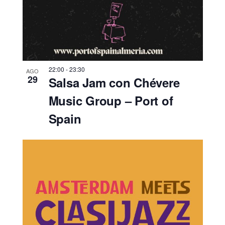
22:00
-
23:30
AGO
29
Salsa Jam con Chévere
Music Group – Port of
Spain