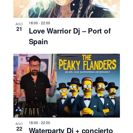
18:00
-
22:00
AGO
21
Love Warrior Dj – Port of
Spain
18:00
-
22:00
AGO
22
Waterparty Dj + concierto