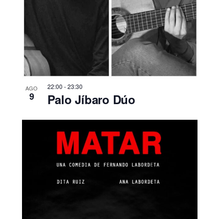
22:00
-
23:30
AGO
9
Palo Jíbaro Dúo