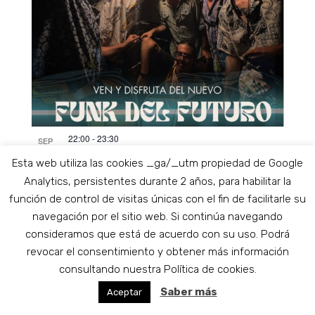
22:00
-
23:30
SEP
20
Funkeria – Port of Spain
Esta web utiliza las cookies _ga/_utm propiedad de Google
Analytics, persistentes durante 2 años, para habilitar la
función de control de visitas únicas con el fin de facilitarle su
Eventos
Eventos
anteriores
Hoy
siguientes
navegación por el sitio web. Si continúa navegando
consideramos que está de acuerdo con su uso. Podrá
Suscribirse al calendario
revocar el consentimiento y obtener más información
consultando nuestra Política de cookies.
Saber más
Aceptar