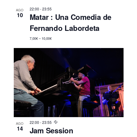
22:00
-
23:55
AGO
10
Matar : Una Comedia de
Fernando Labordeta
7,00€ – 10,00€
22:00
-
23:55
AGO
14
Jam Session