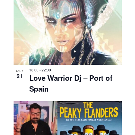
18:00
-
22:00
AGO
21
Love Warrior Dj – Port of
Spain