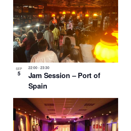
22:00
-
23:30
SEP
5
Jam Session – Port of
Spain