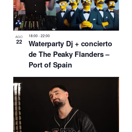
18:00
-
22:00
AGO
22
Waterparty Dj + concierto
de The Peaky Flanders –
Port of Spain