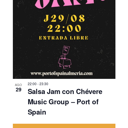
22:00
-
23:30
AGO
29
Salsa Jam con Chévere
Music Group – Port of
Spain