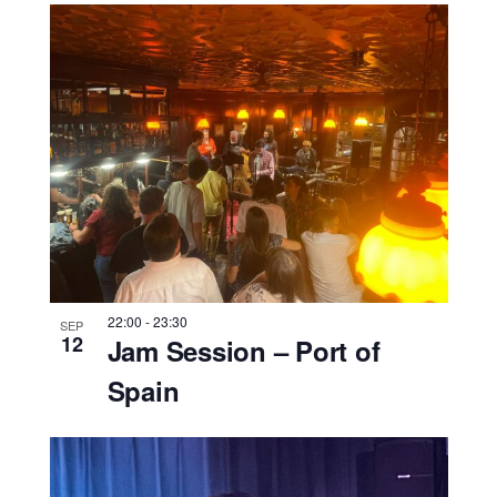
22:00
-
23:30
SEP
12
Jam Session – Port of
Spain