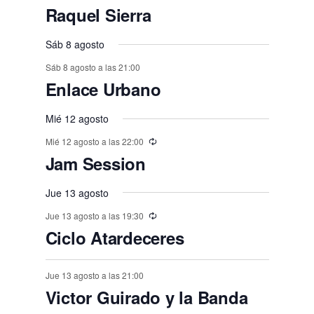
n
n
n
n
n
,
,
e
,
,
,
e
e
e
e
e
e
E
,
s
,
,
s
s
s
Raquel Sierra
o
o
o
o
o
o
o
t
t
t
t
t
t
t
n
v
n
n
n
n
n
n
,
,
,
,
,
s
s
,
s
s
s
o
o
Sáb 8 agosto
o
o
o
o
o
e
t
t
t
t
t
t
t
,
,
,
,
,
,
s
Sáb 8 agosto a las 21:00
s
s
s
s
s
n
o
o
o
o
o
o
o
Enlace Urbano
,
t
,
,
,
,
,
s
s
s
s
s
s
s
o
Mié 12 agosto
,
,
,
,
,
,
,
s
Mié 12 agosto a las 22:00
Jam Session
Jue 13 agosto
Jue 13 agosto a las 19:30
Ciclo Atardeceres
Jue 13 agosto a las 21:00
Victor Guirado y la Banda