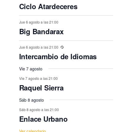
n
n
n
n
n
,
,
e
,
,
,
e
e
e
e
e
e
E
,
s
,
,
s
s
s
Ciclo Atardeceres
o
o
o
o
o
o
o
t
t
t
t
t
t
t
n
v
n
n
n
n
n
n
,
,
,
,
,
s
s
,
s
s
s
o
o
o
o
o
o
o
e
t
t
t
t
t
t
t
Jue 6 agosto a las 21:00
,
,
,
,
,
,
s
Big Bandarax
s
s
s
s
s
n
o
o
o
o
o
o
o
,
t
,
,
,
,
,
s
s
s
s
s
s
s
Jue 6 agosto a las 21:00
o
,
,
,
,
,
,
,
Intercambio de Idiomas
s
Vie 7 agosto
Vie 7 agosto a las 21:00
Raquel Sierra
Sáb 8 agosto
Sáb 8 agosto a las 21:00
Enlace Urbano
Ver calendario