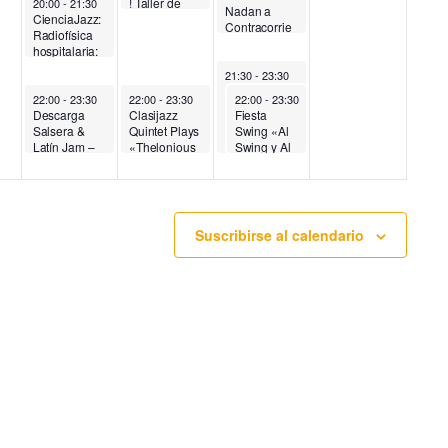
! Taller de
20:00
-
21:30
Nadan a
CienciaJazz:
Brass Band
d
Contracorrie
Radiofísica
de Clasijazz
nte
hospitalaria:
– Port of
e
¿Qué hace
Spain
21:30
-
23:30
un físico en
Las Noches
un hospital?
22:00
-
23:30
22:00
-
23:30
22:00
-
23:30
E
de Apolo –
Descarga
Clasijazz
Fiesta
JazzyClass
Salsera &
Quintet Plays
Swing «Al
Sisters- Cena
v
Latín Jam –
«Thelonious
Swing y Al
+
PORT OF
Monk» – Port
Cabo» –
Espectáculo
SPAIN
of Spain
Especial
e
– Port of
Navidad
Spain
n
Suscribirse al calendario
t
o