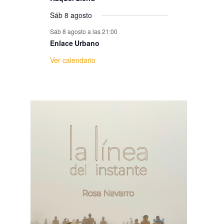
e
Sáb 8 agosto
E
Sáb 8 agosto a las 21:00
Enlace Urbano
v
Ver calendario
e
n
t
o
s