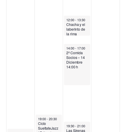
i
ó
12:00
-
13:30
Chacha y el
laberinto de
n
la rima
d
14:00
-
17:00
2ª Comida
e
Socios – 14
Diciembre
v
14:00 h
i
s
t
a
19:00
-
20:30
Ciclo
19:30
-
21:00
s
SueltateJazz
Las Sirenas