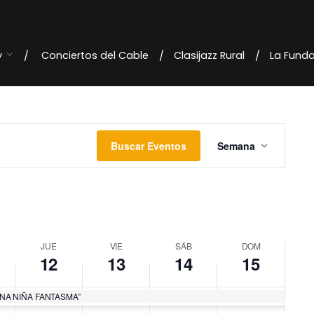
y
Conciertos del Cable
Clasijazz Rural
La Fund
N
Buscar Eventos
Semana
a
v
e
g
JUE
VIE
SÁB
DOM
12
13
14
15
a
NA NIÑA FANTASMA”
c