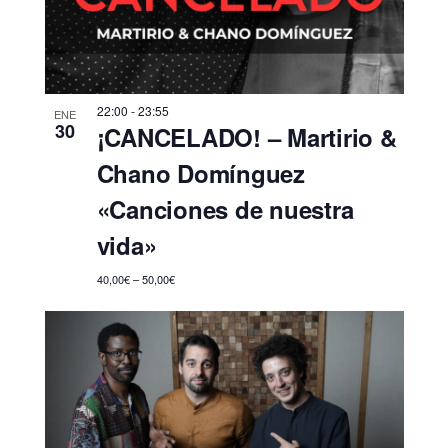
n
e
f
d
v
e
e
i
c
s
b
h
22:00
-
23:55
t
ENE
a
ú
30
¡CANCELADO! – Martirio &
a
.
s
Chano Domínguez
s
q
d
«Canciones de nuestra
u
e
vida»
E
e
40,00€ – 50,00€
v
d
e
a
n
y
t
v
o
i