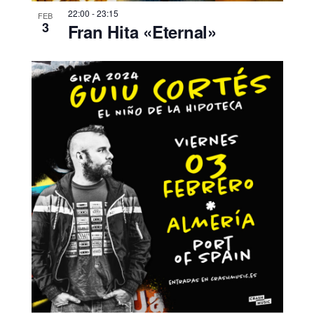
22:00
-
23:15
FEB
3
Fran Hita «Eternal»