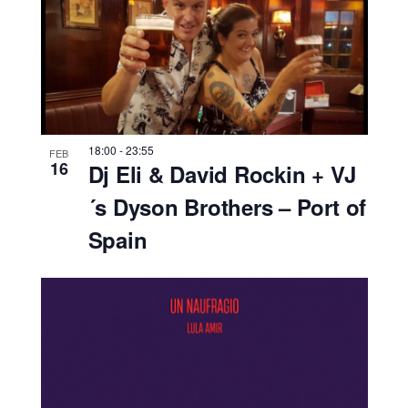
18:00
-
23:55
FEB
16
Dj Eli & David Rockin + VJ
´s Dyson Brothers – Port of
Spain