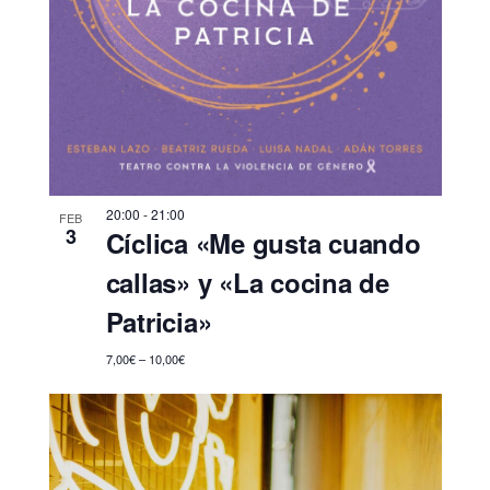
20:00
-
21:00
FEB
3
Cíclica «Me gusta cuando
callas» y «La cocina de
Patricia»
7,00€ – 10,00€