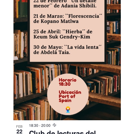
18:30
-
20:00
FEB
22
Club de lecturas del