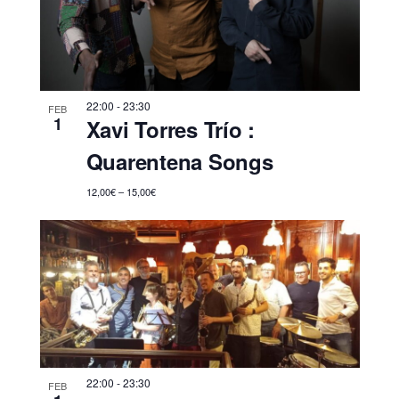
s
t
a
s
22:00
-
23:30
FEB
1
d
Xavi Torres Trío :
e
Quarentena Songs
E
12,00€ – 15,00€
v
e
n
t
o
s
22:00
-
23:30
FEB