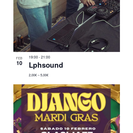
19:00
-
21:00
FEB
10
Lphsound
2,00€ – 5,00€