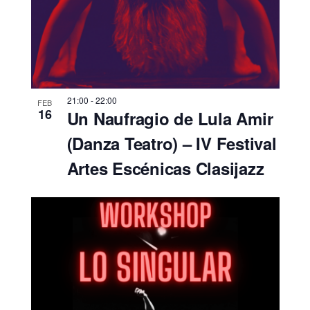
21:00
-
22:00
FEB
16
Un Naufragio de Lula Amir
(Danza Teatro) – IV Festival
Artes Escénicas Clasijazz