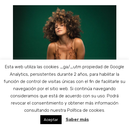
Esta web utiliza las cookies _ga/_utm propiedad de Google
Analytics, persistentes durante 2 años, para habilitar la
función de control de visitas únicas con el fin de facilitarle su
navegación por el sitio web. Si continúa navegando
consideramos que está de acuerdo con su uso. Podrá
revocar el consentimiento y obtener más información
consultando nuestra Política de cookies.
22:00
-
23:30
MAR
4
Cyrille Aimée
Saber más
Aceptar