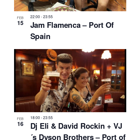
s
t
22:00
-
23:55
FEB
15
a
Jam Flamenca – Port Of
s
Spain
d
e
E
v
e
n
t
o
18:00
-
23:55
FEB
16
Dj Eli & David Rockin + VJ
s
´s Dyson Brothers – Port of