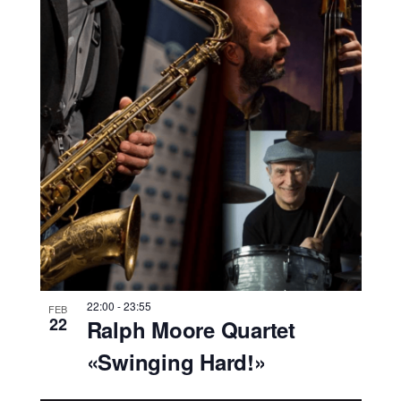
22:00
-
23:55
FEB
22
Ralph Moore Quartet
«Swinging Hard!»