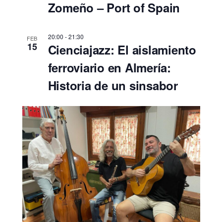
n
e
Zomeño – Port of Spain
f
d
v
e
e
i
c
20:00
-
21:30
FEB
s
b
15
Cienciajazz: El aislamiento
h
t
a
ú
ferroviario en Almería:
a
.
s
Historia de un sinsabor
s
q
d
u
e
E
e
v
d
e
a
n
y
t
v
o
i