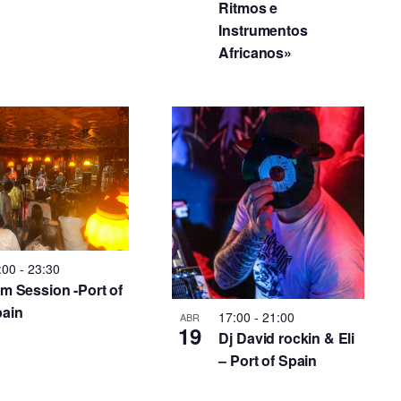
Ritmos e
Instrumentos
Africanos»
:00
-
23:30
m Session -Port of
ain
17:00
-
21:00
ABR
19
Dj David rockin & Eli
– Port of Spain