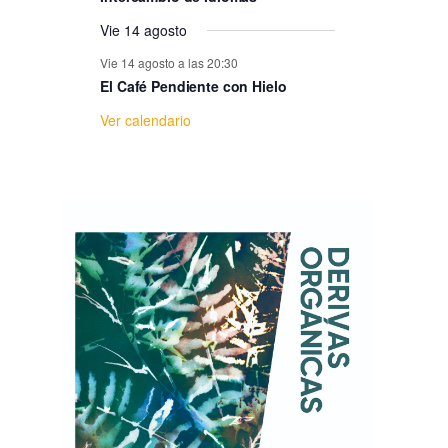
e
Vie 14 agosto
E
Vie 14 agosto a las 20:30
El Café Pendiente con Hielo
v
Ver calendario
e
n
t
o
s