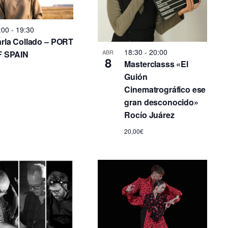
i
:00
-
19:30
ó
rla Collado – PORT
18:30
-
20:00
n
ABR
F SPAIN
8
Masterclasss «El
d
Guión
Cinematrográfico ese
e
gran desconocido»
Rocío Juárez
v
20,00€
i
s
t
a
s