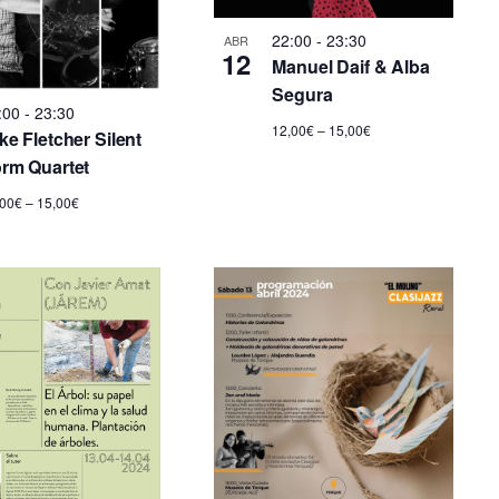
d
22:00
-
23:30
ABR
12
Manuel Daif & Alba
e
Segura
:00
-
23:30
E
12,00€ – 15,00€
ke Fletcher Silent
v
rm Quartet
,00€ – 15,00€
e
n
t
o