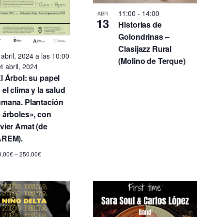
11:00
-
14:00
ABR
13
Historias de
Golondrinas –
Clasijazz Rural
 abril, 2024 a las 10:00
(Molino de Terque)
4 abril, 2024
l Árbol: su papel
 el clima y la salud
mana. Plantación
 árboles», con
vier Amat (de
ÁREM).
0,00€ – 250,00€