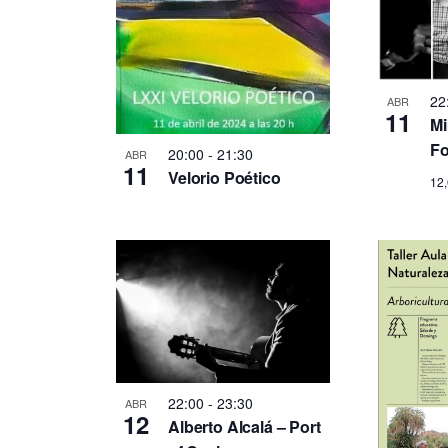
s
c
a
q
E
v
22
u
ABR
e
11
Mi
n
Fo
e
20:00
-
21:30
ABR
t
11
Velorio Poético
12
o
d
s
p
a
a
r
y
a
l
v
a
p
22:00
-
23:30
ABR
i
12
a
Alberto Alcalá – Port