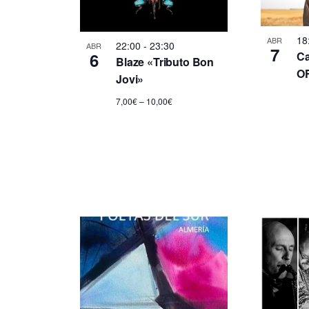
a
c
a
i
c
p
o
18
ABR
a
22:00
-
23:30
ABR
7
Ca
6
n
Blaze «Tributo Bon
i
l
O
a
Jovi»
a
r
ó
b
7,00€ – 10,00€
f
r
e
n
a
c
c
h
d
l
a
a
.
e
v
e
b
.
B
ú
u
s