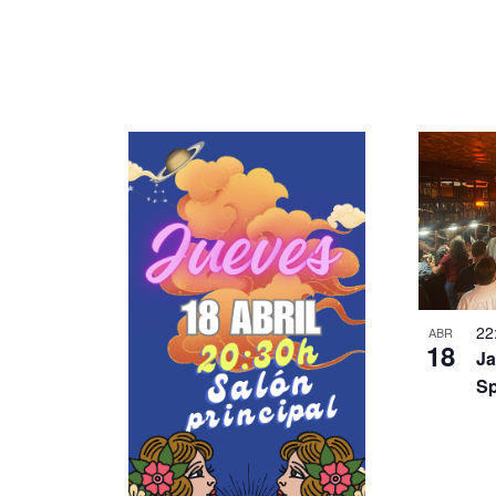
22
ABR
18
Ja
Sp