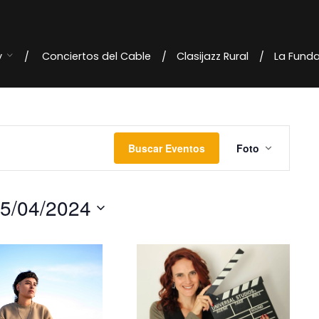
y
Conciertos del Cable
Clasijazz Rural
La Fund
N
Buscar Eventos
Foto
a
v
5/04/2024
e
g
a
c