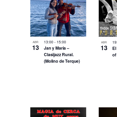
n
t
o
13:00
-
15:00
19
ABR
ABR
13
s
13
Jan y María –
El
Clasijazz Rural.
of
(Molino de Terque)