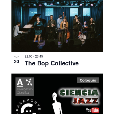
22:00
-
23:45
ENE
20
The Bop Collective