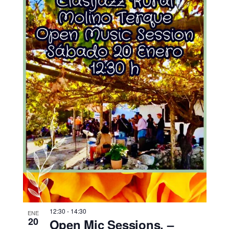
12:30
-
14:30
ENE
20
Open Mic Sessions. –