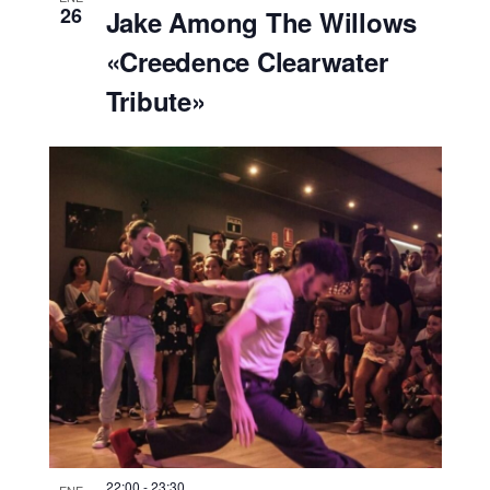
26
Jake Among The Willows
«Creedence Clearwater
Tribute»
22:00
-
23:30