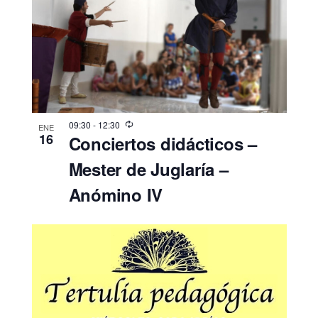
s
t
a
s
d
e
09:30
-
12:30
ENE
16
Conciertos didácticos –
E
Mester de Juglaría –
v
Anómino IV
e
n
t
o
s