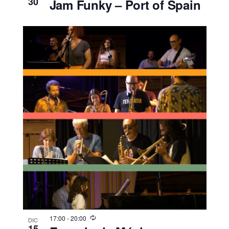
30
Jam Funky – Port of Spain
17:00
-
20:00
DIC
15