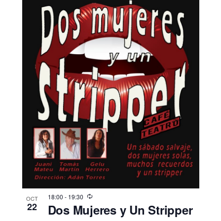
18:00
-
19:30
OCT
22
Dos Mujeres y Un Stripper