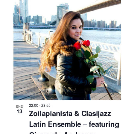
22:00
-
23:55
ENE
13
Zoilapianista & Clasijazz
Latin Ensemble – featuring