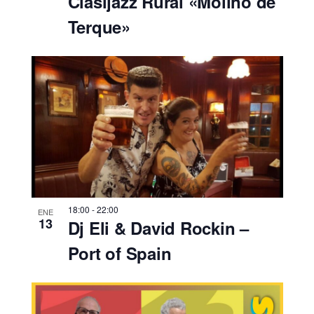
Clasijazz Rural «Molino de
Terque»
18:00
-
22:00
ENE
13
Dj Eli & David Rockin –
Port of Spain