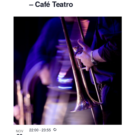
– Café Teatro
22:00
-
23:55
NOV