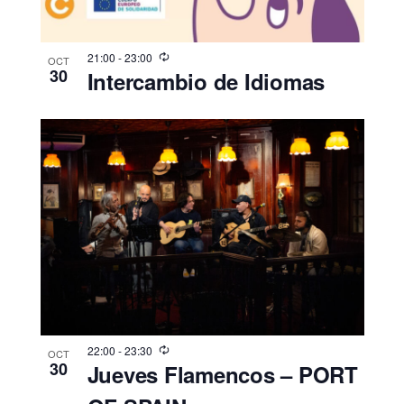
21:00
-
23:00
OCT
30
Intercambio de Idiomas
22:00
-
23:30
OCT
30
Jueves Flamencos – PORT