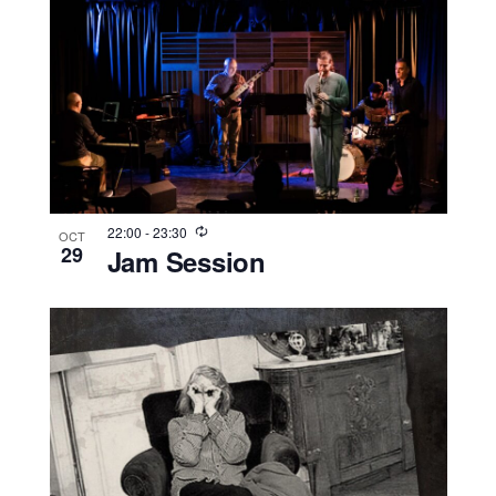
22:00
-
23:30
OCT
29
Jam Session