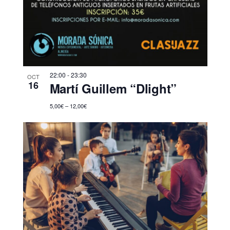
22:00
-
23:30
OCT
16
Martí Guillem “Dlight”
5,00€ – 12,00€