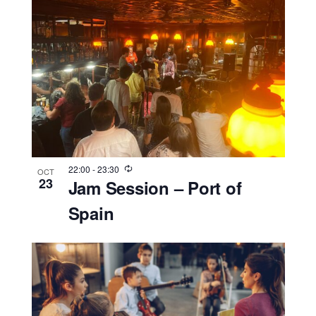
22:00
-
23:30
OCT
23
Jam Session – Port of
Spain