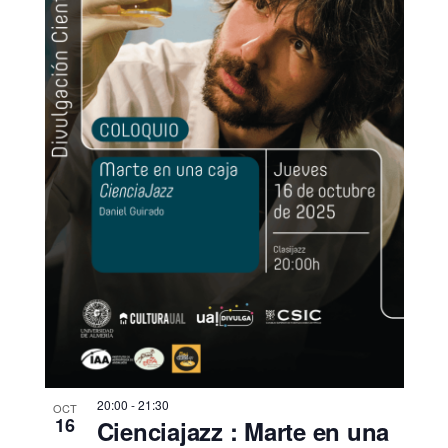
s
t
a
s
d
e
E
v
e
n
t
o
s
20:00
-
21:30
OCT
16
Cienciajazz : Marte en una