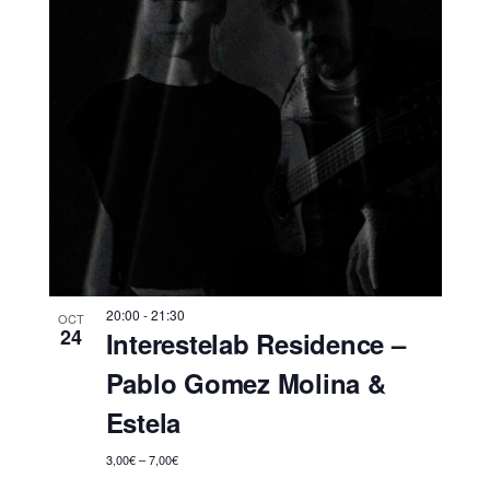
20:00
-
21:30
OCT
24
Interestelab Residence –
Pablo Gomez Molina &
Estela
3,00€ – 7,00€