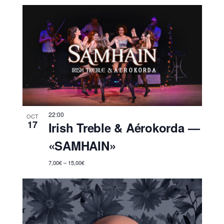
22:00
OCT
17
Irish Treble & Aérokorda —
«SAMHAIN»
7,00€ – 15,00€