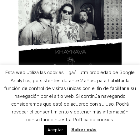
Esta web utiliza las cookies _ga/_utm propiedad de Google
Analytics, persistentes durante 2 años, para habilitar la
función de control de visitas únicas con el fin de facilitarle su
navegación por el sitio web. Si continúa navegando
consideramos que está de acuerdo con su uso. Podrá
revocar el consentimiento y obtener más información
21:00
-
23:30
consultando nuestra Política de cookies.
OCT
31
ERIAL + KHAYRAVA en
Saber más
Aceptar
Clasijazz. Presentación del