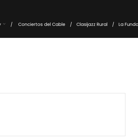
y
Conciertos del Cable
Clasijazz Rural
La Fund