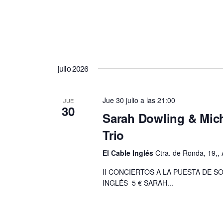
e
c
h
a
.
julio 2026
Jue 30 julio a las 21:00
JUE
30
Sarah Dowling & Mic
Trio
El Cable Inglés
Ctra. de Ronda, 19,, 
II CONCIERTOS A LA PUESTA DE S
INGLÉS 5 € SARAH...