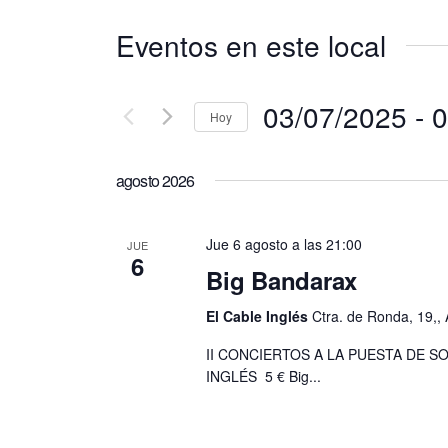
Eventos en este local
03/07/2025
 - 
0
Hoy
S
e
agosto 2026
l
e
Jue 6 agosto a las 21:00
JUE
c
6
Big Bandarax
c
i
El Cable Inglés
Ctra. de Ronda, 19,, 
o
II CONCIERTOS A LA PUESTA DE S
n
INGLÉS 5 € Big...
a
r
f