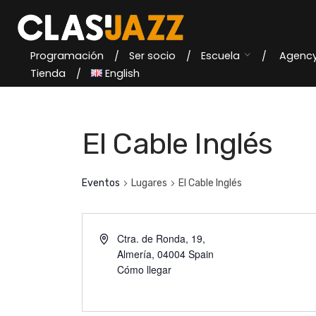
Skip
to
content
Programación
Ser socio
Escuela
Agenc
Tienda
English
El Cable Inglés
Eventos
Lugares
El Cable Inglés
Ctra. de Ronda, 19,
Almería
,
04004
Spain
Cómo llegar