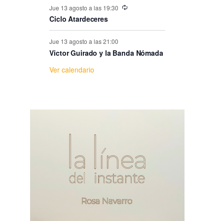
e
Jue 13 agosto a las 19:30
Ciclo Atardeceres
E
Jue 13 agosto a las 21:00
v
Victor Guirado y la Banda Nómada
Ver calendario
e
n
t
o
s