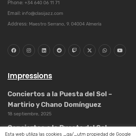
Phone:
+34 640 06 11 71
Email:
info@clasijazz.com
Address:
Maestro Serrano, 9. 04004 Almería
Impressions
Conciertos a la Puesta del Sol –
Martirio y Chano Domínguez
18 septiembre, 2025
Conciertos a la Puesta del Sol –
Esta web utiliza las cookies _ga/_utm propiedad de Google