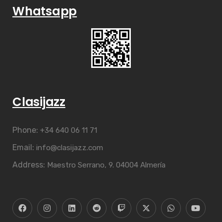
Whatsapp
Clasijazz
Phone:
+34 640 06 11 71
Email:
info@clasijazz.com
Address:
Maestro Serrano, 9. 04004 Almería