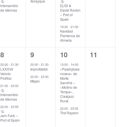
Xorayque
v
v
v
v
i
Intercambio
Dj Eli &
de Idiomas
David Rockin
e
e
e
e
– Port of
ó
Spain
n
n
n
n
19:30
-
21:00
n
Navidad
t
t
t
t
Flamenca de
Almería
d
o
o
o
o
,
,
s
s
3
2
2
0
e
8
9
10
11
,
,
e
e
e
e
v
20:00
-
21:30
20:00
-
21:30
13:00
-
14:00
LXXXVII
ImproMatch
«Parahybale
v
v
v
v
Velorio
nciana» de
i
22:00
-
23:30
Poético
Marta
e
e
e
e
Majao
Sanchís –
21:00
-
23:00
s
«Molino de
n
n
n
n
Terque»,
Intercambio
Clasijazz
t
de Idiomas
t
t
t
t
Rural
22:00
-
23:55
22:00
-
23:30
o
o
o
o
a
The Rayson
Jam Funk –
s
s
s
s
Port of Spain
s