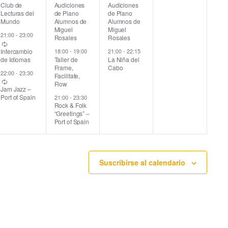
Club de
Audiciones
Audiciones
v
v
v
v
Lecturas del
de Piano
de Piano
Mundo
Alumnos de
Alumnos de
e
e
e
e
Miguel
Miguel
21:00
-
23:00
Rosales
Rosales
n
n
n
n
Intercambio
18:00
-
19:00
21:00
-
22:15
Taller de
La Niña del
de Idiomas
t
t
t
t
Frame,
Cabo
22:00
-
23:30
Facilitate,
o
o
o
o
Flow
Jam Jazz –
s
s
s
s
Port of Spain
21:00
-
23:30
Rock & Folk
,
,
,
,
“Greetings” –
Port of Spain
Suscribirse al calendario