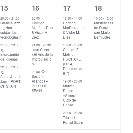
,
,
,
,
3
3
4
1
15
16
17
18
d
e
e
e
e
20:00
-
21:30
20:00
12:30
-
14:00
10:00
-
12:00
e
CienciaJazz
Rodrigo
Rodrigo
Masterclass
v
v
v
v
– ¿Nos
Martínez Dúo
Martínez dúo
de Danza
E
cuidan las
& Víctor M.
& Víctor M.
con Mario
e
e
e
e
tecnologías?
Diez
Diez
Bermúdez
v
21:00
-
23:00
21:00
-
22:30
15:00
-
16:00
n
n
n
n
Jose Carra
Cine en El
«El Arte de la
Molino:
Intercambio
t
t
t
t
e
Improvisació
RUCHARE
de Idiomas
n»
(2024,
o
o
o
o
22:00
-
23:30
n
Documental,
22:00
61’)
s
s
s
,
Sesión
Salsa & Latín
t
Atlántica –
Jam – PORT
19:00
-
20:00
,
,
,
PORT OF
Marcat
OF SPAIN
SPAIN
Dance
o
«Afines»
Ciclo de
Danza
22:00
-
23:30
Triband –
Port of Spain