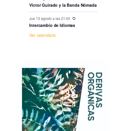
e
Victor Guirado y la Banda Nómada
E
Jue 13 agosto a las 21:00
Intercambio de Idiomas
v
Ver calendario
e
n
t
o
s