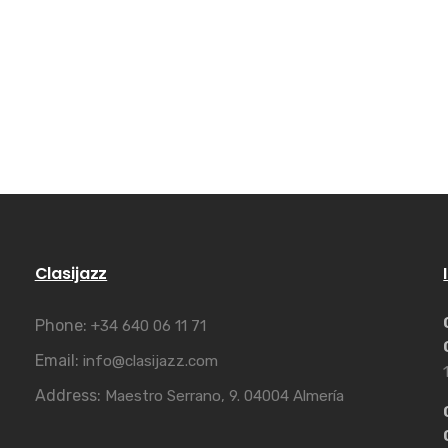
Clasijazz
Phone:
+34 640 06 11 71
Email:
info@clasijazz.com
Address:
Maestro Serrano, 9. 04004 Almería