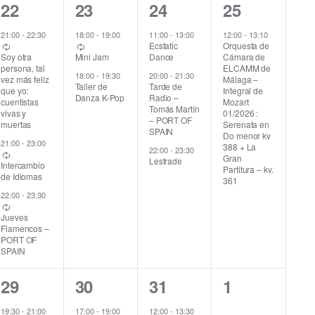
3
2
3
1
22
23
24
25
e
e
e
e
21:00
-
22:30
18:00
-
19:00
11:00
-
13:00
12:00
-
13:10
Ecstatic
Orquesta de
v
v
v
v
Dance
Cámara de
Soy otra
Mini Jam
ELCAMM de
persona, tal
e
e
e
e
20:00
-
21:30
18:00
-
19:30
Málaga –
vez más feliz
Tarde de
Taller de
Integral de
que yo:
Radio –
Danza K-Pop
n
n
n
n
Mozart
cuentistas
Tomás Martín
01/2026 :
vivas y
– PORT OF
t
t
t
t
Serenata en
muertas
SPAIN
Do menor kv
21:00
-
23:00
o
o
o
o
388 + La
22:00
-
23:30
Gran
Lestrade
Intercambio
Partitura – kv.
s
s
s
,
de Idiomas
361
,
,
,
22:00
-
23:30
Jueves
Flamencos –
PORT OF
SPAIN
3
3
2
0
29
30
31
1
e
e
e
e
19:30
-
21:00
17:00
-
19:00
12:00
-
13:30